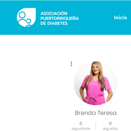
Inicio
Más acciones
Brenda Teresa
0
0
seguidores
seguidos