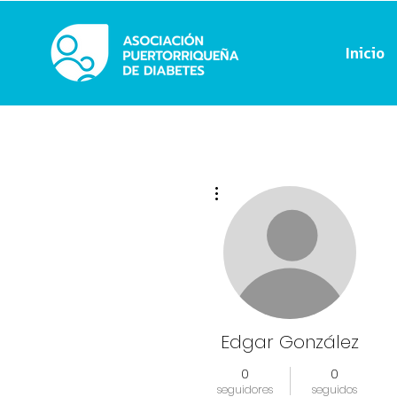
Inicio
Más acciones
Edgar González
0
0
seguidores
seguidos