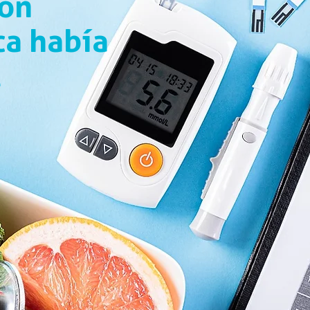
ión
a había
l