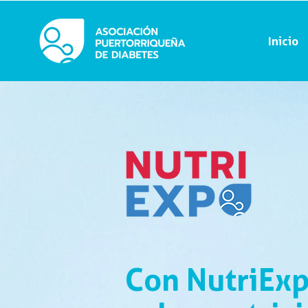
Inicio
Con NutriExp