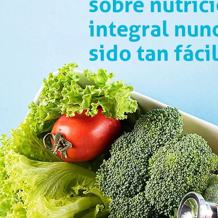
sobre nutric
integral
nunc
sido tan fáci