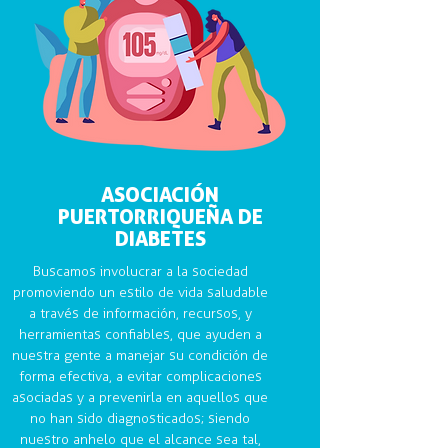
ASOCIACIÓN
PUERTORRIQUEÑA DE
DIABETES
Buscamos involucrar a la sociedad
promoviendo un estilo de vida saludable
a través de información, recursos, y
herramientas confiables, que ayuden a
nuestra gente a manejar su condición de
forma efectiva, a evitar complicaciones
asociadas y a prevenirla en aquellos que
no han sido diagnosticados; siendo
nuestro anhelo que el alcance sea tal,