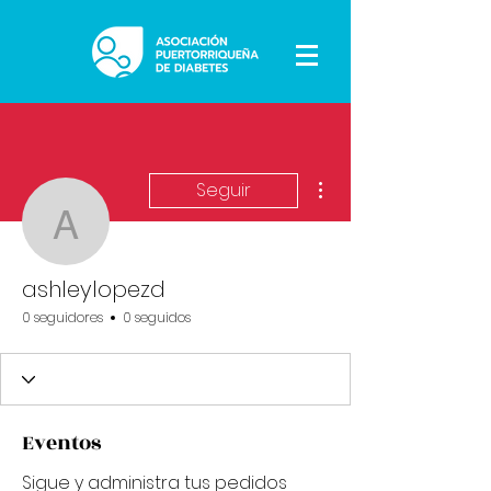
Más acciones
Seguir
ashleylopezd
ashleylopezd
0 seguidores
0 seguidos
Eventos
Sigue y administra tus pedidos