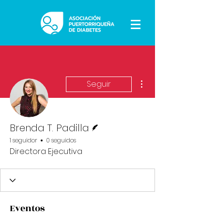
Más acciones
Seguir
Escritor
Brenda T. Padilla
1 seguidor
0 seguidos
Directora Ejecutiva
Eventos