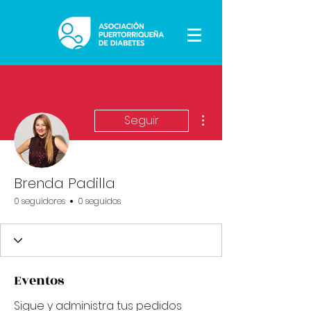
Más acciones
Seguir
Brenda Padilla
0 seguidores
0 seguidos
Eventos
Sigue y administra tus pedidos