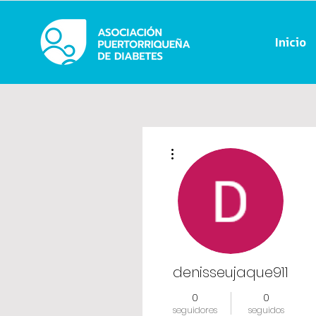
Inicio
Más acciones
denisseujaque911
0
0
seguidores
seguidos