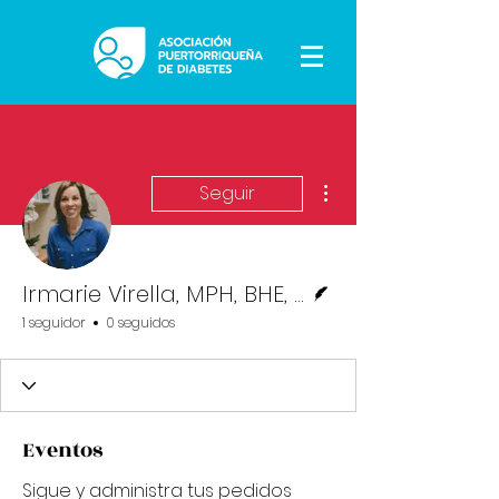
Más acciones
Seguir
Escritor
Irmarie Virella, MPH, BHE, CHW
1 seguidor
0 seguidos
Eventos
Sigue y administra tus pedidos