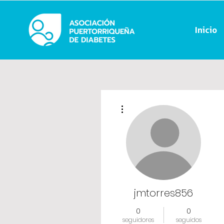
Inicio
Más acciones
jmtorres856
0
0
seguidores
seguidos