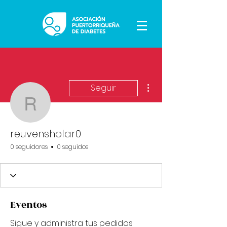
Más acciones
Seguir
reuvensholar0
reuvensholar0
0 seguidores
0 seguidos
Eventos
Sigue y administra tus pedidos