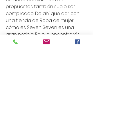
propuestas también suele ser 
complicado. De ahí que dar con 
una tienda de Ropa de mujer 
cómo es Seven Seven es una 
gran noticia. En ella encontrarás 
un amplísimo catálogo de 
prendas que a buen seguro te 
van a enamorar desde el primer 
momento que des una vuelta por 
las diferentes secciones de su 
página web. ¿Buscas Enterizos 
para mujer? En tal caso te vamos 
a recomendar que acudas ahora 
mismo a la página web 
especializada en ropa de mujer, 
que es Seven Seven. Sólo tendrás 
que echar un vistazo a las 
diferentes propuestas que te 