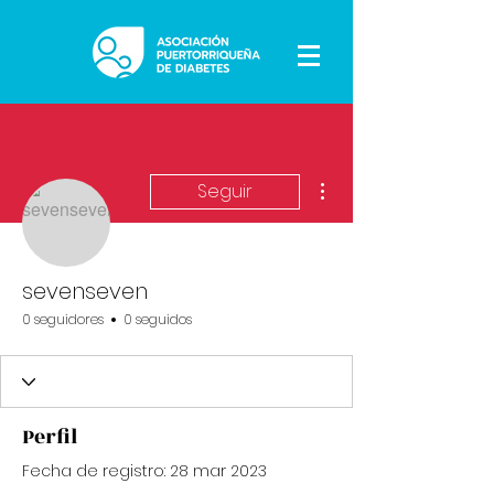
Más acciones
Seguir
sevenseven
0 seguidores
0 seguidos
Perfil
Fecha de registro: 28 mar 2023