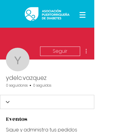
Más acciones
Seguir
ydelc.vazquez
ydelc.vazquez
0 seguidores
0 seguidos
Eventos
Sigue y administra tus pedidos