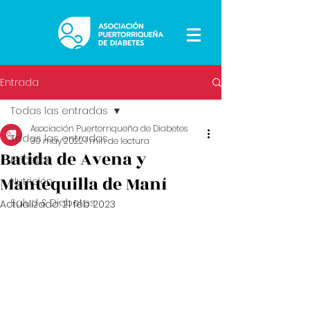
Entrada
Todas las entradas
Asociación Puertorriqueña de Diabetes
Todas las entradas
30 may 2022
1 min de lectura
Batida de Avena y
Recetas
Mantequilla de Maní
Nutrición
Salud & Diabetes
Actualizado:
21 feb 2023