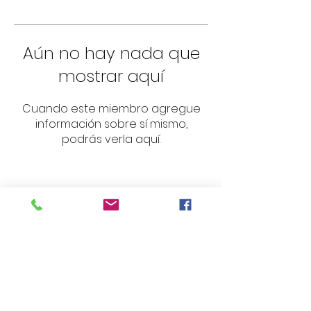
Aún no hay nada que
mostrar aquí
Cuando este miembro agregue
información sobre sí mismo,
podrás verla aquí.
Encuentra más
información
Suscríbete ahora